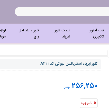
قاب آیفون
قیمت کاور
کاور و بند اپل
لواز
لاکچری
ایرپاد
واچ
موبا
کاور ایرپاد استارباکس لیوانی کد A1121
256,250
تومان
ناموجود