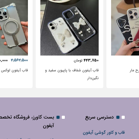
57٪
631,250
2,562,500
72,500
2,950,000
تومان
 پاپیون سفید و
قاب آیفون لوکس بامپر OATSBASF
طرح نیم رخ
دسترسی سریع
بست کاورز، فروشگاه تخص
آیفون
قاب و کاور گوشی آیفون