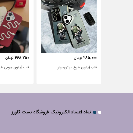
443,750
468,750
تومان
تومان
‌سوار
قاب آیفون چرمی طرح مار
قاب آیفون شفاف با
نگین‌دار
نماد اعتماد الکترونیک فروشگاه بست کاورز