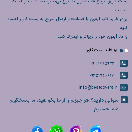
بست کاورز، مرجع قاب آیفون با تنوع بی‌نظیر، کیفیت بالا و قیمت
مناسب
برای خرید قاب ایفون با ضمانت و ارسال سریع به بست کاورز اعتماد
کنید.
با ما، آیفون خود را زیباتر و ایمن‌تر کنید.
ارتباط با بست کاورز
09129675932
09353266617
info@bestcovers.ir
سوالی دارید؟ هر چیزی را از ما بخواهید، ما پاسخگوی
شما هستیم