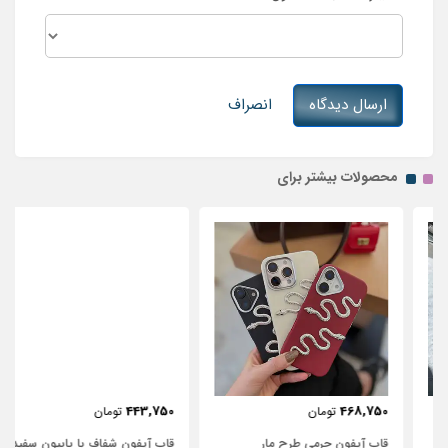
ارسال دیدگاه
انصراف
محصولات بیشتر برای
443,750
468,750
تومان
تومان
قاب آیفون چرمی طرح مار
قاب آیفون شفاف با پاپیون سفید و