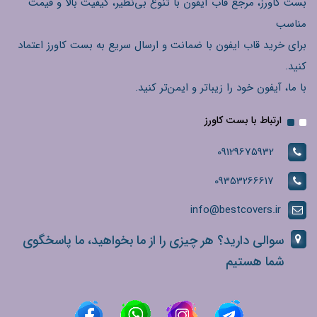
بست کاورز، مرجع قاب آیفون با تنوع بی‌نظیر، کیفیت بالا و قیمت
مناسب
برای خرید قاب ایفون با ضمانت و ارسال سریع به بست کاورز اعتماد
کنید.
با ما، آیفون خود را زیباتر و ایمن‌تر کنید.
ارتباط با بست کاورز
09129675932
09353266617
info@bestcovers.ir
سوالی دارید؟ هر چیزی را از ما بخواهید، ما پاسخگوی
شما هستیم