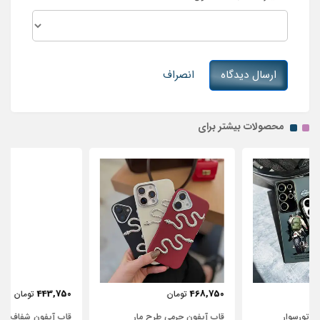
ارسال دیدگاه
انصراف
محصولات بیشتر برای
443,750
468,750
تومان
تومان
قاب آیفون چرمی طرح مار
قاب آیفون شفاف با پاپیون سفید و