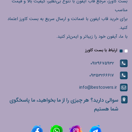
بست کاورز، مرجع قاب آیفون با تنوع بی‌نظیر، کیفیت بالا و قیمت
مناسب
برای خرید قاب ایفون با ضمانت و ارسال سریع به بست کاورز اعتماد
کنید.
با ما، آیفون خود را زیباتر و ایمن‌تر کنید.
ارتباط با بست کاورز
09129675932
09353266617
info@bestcovers.ir
سوالی دارید؟ هر چیزی را از ما بخواهید، ما پاسخگوی
شما هستیم