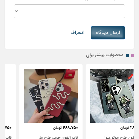
ارسال دیدگاه
انصراف
محصولات بیشتر برای
443,750
468,750
تومان
تومان
قاب آیفون چرمی طرح مار
قاب آیفون شفاف با پاپیون سفید و