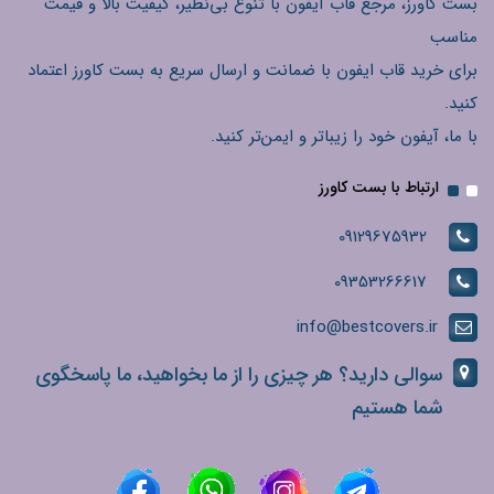
بست کاورز، مرجع قاب آیفون با تنوع بی‌نظیر، کیفیت بالا و قیمت
مناسب
برای خرید قاب ایفون با ضمانت و ارسال سریع به بست کاورز اعتماد
کنید.
با ما، آیفون خود را زیباتر و ایمن‌تر کنید.
ارتباط با بست کاورز
09129675932
09353266617
info@bestcovers.ir
سوالی دارید؟ هر چیزی را از ما بخواهید، ما پاسخگوی
شما هستیم