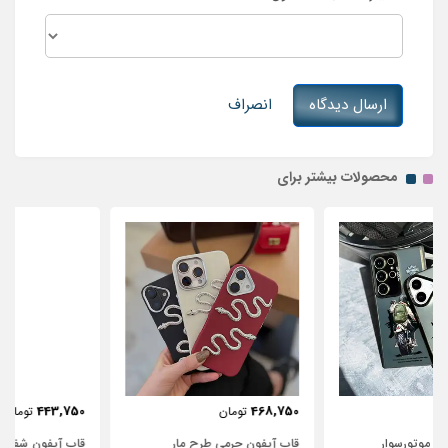
ارسال دیدگاه
انصراف
محصولات بیشتر برای
443,750
468,750
تومان
تومان
قاب آیفون چرمی طرح مار
قاب آیفون شفاف با پاپیون سفید و