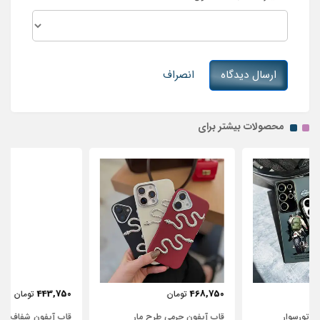
ارسال دیدگاه
انصراف
محصولات بیشتر برای
443,750
468,750
تومان
تومان
قاب آیفون چرمی طرح مار
قاب آیفون شفاف با پاپیون سفید و