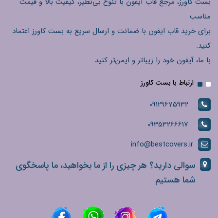
بست کاورز، مرجع قاب آیفون با تنوع بی‌نظیر، کیفیت بالا و قیمت
مناسب
برای خرید قاب ایفون با ضمانت و ارسال سریع به بست کاورز اعتماد
کنید.
با ما، آیفون خود را زیباتر و ایمن‌تر کنید.
ارتباط با بست کاورز
09129675932
09353266617
info@bestcovers.ir
سوالی دارید؟ هر چیزی را از ما بخواهید، ما پاسخگوی
شما هستیم