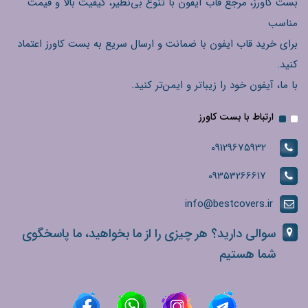
بست کاورز، مرجع قاب آیفون با تنوع بی‌نظیر، کیفیت بالا و قیمت
مناسب
برای خرید قاب ایفون با ضمانت و ارسال سریع به بست کاورز اعتماد
کنید.
با ما، آیفون خود را زیباتر و ایمن‌تر کنید.
ارتباط با بست کاورز
09129675932
09353266617
info@bestcovers.ir
سوالی دارید؟ هر چیزی را از ما بخواهید، ما پاسخگوی
شما هستیم