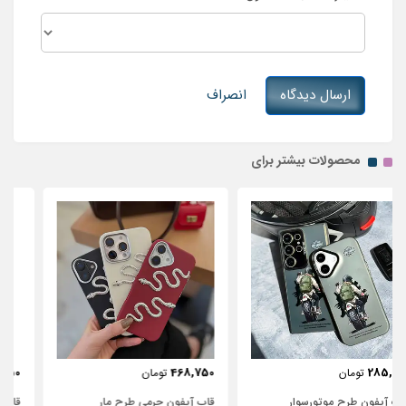
ارسال دیدگاه
انصراف
محصولات بیشتر برای
443,750
468,750
تومان
تومان
قاب آیفون چرمی طرح مار
قاب آیفون شفاف با پاپیون سفید و