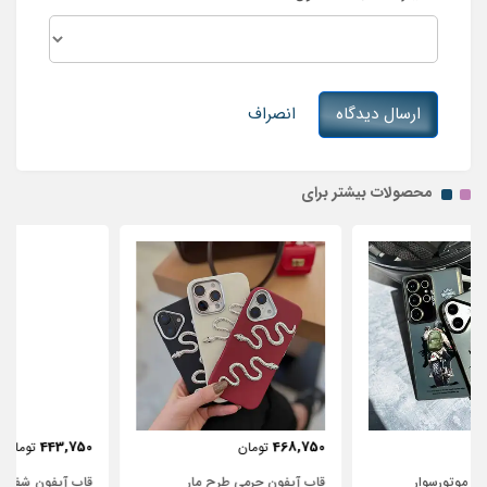
ارسال دیدگاه
انصراف
محصولات بیشتر برای
443,750
468,750
تومان
تومان
قاب آیفون چرمی طرح مار
قاب آیفون شفاف با پاپیون سفید و