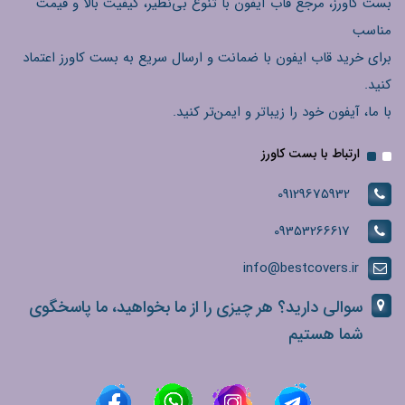
بست کاورز، مرجع قاب آیفون با تنوع بی‌نظیر، کیفیت بالا و قیمت
مناسب
برای خرید قاب ایفون با ضمانت و ارسال سریع به بست کاورز اعتماد
کنید.
با ما، آیفون خود را زیباتر و ایمن‌تر کنید.
ارتباط با بست کاورز
09129675932
09353266617
info@bestcovers.ir
سوالی دارید؟ هر چیزی را از ما بخواهید، ما پاسخگوی
شما هستیم