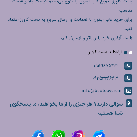
بست کاورز، مرجع قاب آیفون با تنوع بی‌نظیر، کیفیت بالا و قیمت
مناسب
برای خرید قاب ایفون با ضمانت و ارسال سریع به بست کاورز اعتماد
کنید.
با ما، آیفون خود را زیباتر و ایمن‌تر کنید.
ارتباط با بست کاورز
09129675932
09353266617
info@bestcovers.ir
سوالی دارید؟ هر چیزی را از ما بخواهید، ما پاسخگوی
شما هستیم