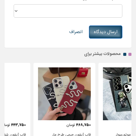
ارسال دیدگاه
انصراف
محصولات بیشتر برای
443,750
468,750
تومان
تومان
قاب آیفون چرمی طرح مار
قاب آیفون شفاف با پاپیون سفید و