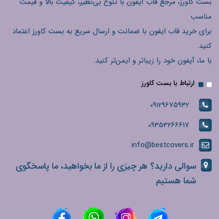
بست کاورز، مرجع قاب آیفون با تنوع بی‌نظیر، کیفیت بالا و قیمت
مناسب
برای خرید قاب ایفون با ضمانت و ارسال سریع به بست کاورز اعتماد
کنید.
با ما، آیفون خود را زیباتر و ایمن‌تر کنید.
ارتباط با بست کاورز
09129675932
09353266617
info@bestcovers.ir
سوالی دارید؟ هر چیزی را از ما بخواهید، ما پاسخگوی
شما هستیم