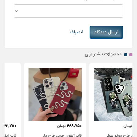
ارسال دیدگاه
انصراف
محصولات بیشتر برای
443,750
468,750
تومان
تومان
قاب آیفون چرمی طرح مار
قاب آیفون شفاف با پاپیون سفید و