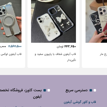
57٪
631,250
2,562,500
72,500
2,950,000
تومان
پاپیون سفید و
قاب آیفون لوکس بامپر OATSBASF
طرح نیم رخ
دسترسی سریع
بست کاورز، فروشگاه تخص
آیفون
قاب و کاور گوشی آیفون