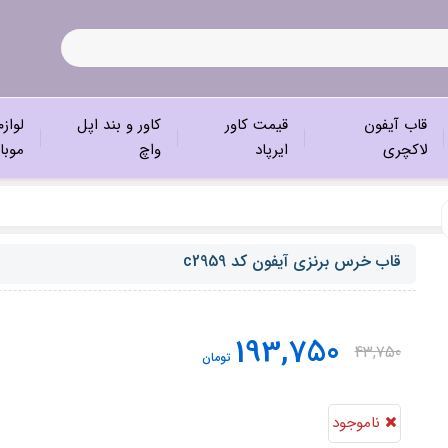
قاب آیفون
قیمت کاور
کاور و بند اپل
لواز
لاکچری
ایرپاد
واچ
موبا
قاب خرس برنزی آیفون کد c2959
193,750
43,750
تومان
ناموجود