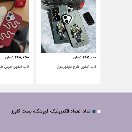
443,750
468,750
تومان
تومان
سوار
قاب آیفون چرمی طرح مار
قاب آیفون شفاف با 
نگین‌دار
نماد اعتماد الکترونیک فروشگاه بست کاورز