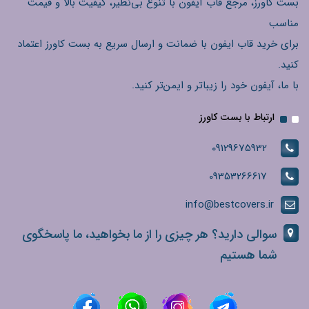
بست کاورز، مرجع قاب آیفون با تنوع بی‌نظیر، کیفیت بالا و قیمت
مناسب
برای خرید قاب ایفون با ضمانت و ارسال سریع به بست کاورز اعتماد
کنید.
با ما، آیفون خود را زیباتر و ایمن‌تر کنید.
ارتباط با بست کاورز
09129675932
09353266617
info@bestcovers.ir
سوالی دارید؟ هر چیزی را از ما بخواهید، ما پاسخگوی
شما هستیم