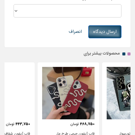
ارسال دیدگاه
انصراف
محصولات بیشتر برای
443,750
468,750
تومان
تومان
قاب آیفون چرمی طرح مار
قاب آیفون شفاف با پاپیون سفید و