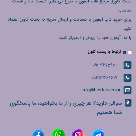
بست کاورز، مرجع قاب آیفون با تنوع بی‌نظیر، کیفیت بالا و قیمت
مناسب
برای خرید قاب ایفون با ضمانت و ارسال سریع به بست کاورز اعتماد
کنید.
با ما، آیفون خود را زیباتر و ایمن‌تر کنید.
ارتباط با بست کاورز
09129675932
09353266617
info@bestcovers.ir
سوالی دارید؟ هر چیزی را از ما بخواهید، ما پاسخگوی
شما هستیم