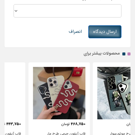
ارسال دیدگاه
انصراف
محصولات بیشتر برای
443,750
468,750
تومان
تومان
قاب آیفون چرمی طرح مار
قاب آیفون شفاف با پاپیون سفید و