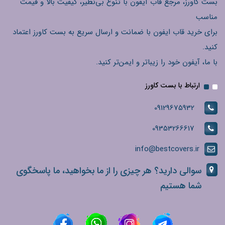
بست کاورز، مرجع قاب آیفون با تنوع بی‌نظیر، کیفیت بالا و قیمت
مناسب
برای خرید قاب ایفون با ضمانت و ارسال سریع به بست کاورز اعتماد
کنید.
با ما، آیفون خود را زیباتر و ایمن‌تر کنید.
ارتباط با بست کاورز
09129675932
09353266617
info@bestcovers.ir
سوالی دارید؟ هر چیزی را از ما بخواهید، ما پاسخگوی
شما هستیم