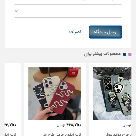
ارسال دیدگاه
انصراف
محصولات بیشتر برای
443,750
468,750
تومان
تومان
قاب آیفون چرمی طرح مار
قاب آیفون شفاف با پاپیون سفید و