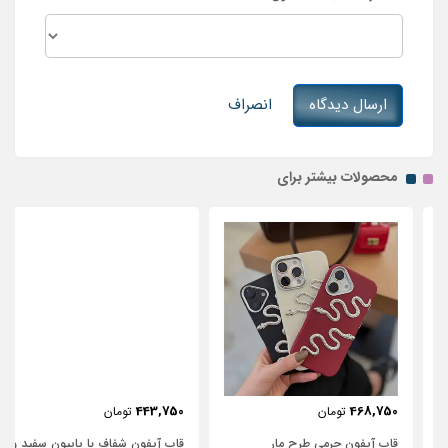
ارسال دیدگاه
انصراف
محصولات بیشتر برای
443,750
468,750
تومان
تومان
قاب آیفون چرمی طرح مار
قاب آیفون شفاف با پاپیون سفید و