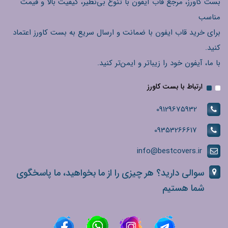
بست کاورز، مرجع قاب آیفون با تنوع بی‌نظیر، کیفیت بالا و قیمت
مناسب
برای خرید قاب ایفون با ضمانت و ارسال سریع به بست کاورز اعتماد
کنید.
با ما، آیفون خود را زیباتر و ایمن‌تر کنید.
ارتباط با بست کاورز
09129675932
09353266617
info@bestcovers.ir
سوالی دارید؟ هر چیزی را از ما بخواهید، ما پاسخگوی
شما هستیم