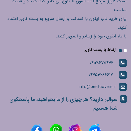
بست کاورز، مرجع قاب آیفون با تنوع بی‌نظیر، کیفیت بالا و قیمت
مناسب
برای خرید قاب ایفون با ضمانت و ارسال سریع به بست کاورز اعتماد
کنید.
با ما، آیفون خود را زیباتر و ایمن‌تر کنید.
ارتباط با بست کاورز
09129675932
09353266617
info@bestcovers.ir
سوالی دارید؟ هر چیزی را از ما بخواهید، ما پاسخگوی
شما هستیم