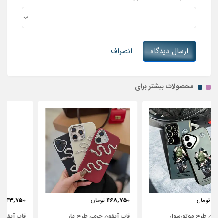
ارسال دیدگاه
انصراف
محصولات بیشتر برای
443,750
468,750
تومان
تومان
قاب آیفون چرمی طرح مار
قاب آیفون شفاف با پاپیون سفید و