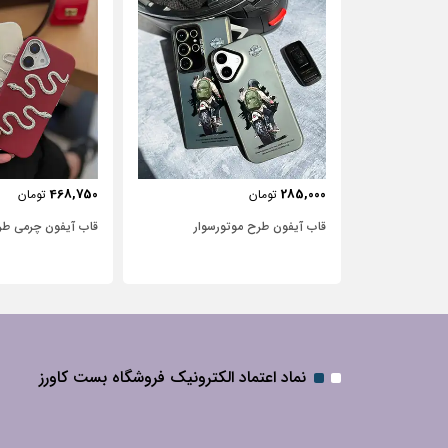
443,750
468,750
تومان
تومان
سوار
قاب آیفون چرمی طرح مار
قاب آیفون شفاف با 
نگین‌دار
نماد اعتماد الکترونیک فروشگاه بست کاورز