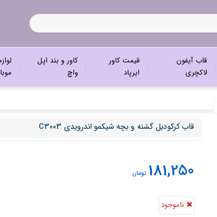
قاب آیفون
قیمت کاور
کاور و بند اپل
لواز
لاکچری
ایرپاد
واچ
موبا
قاب کرکودیل گشنه و بچه شیکمو اندرویدی ‌C3003
181,250
تومان
ناموجود