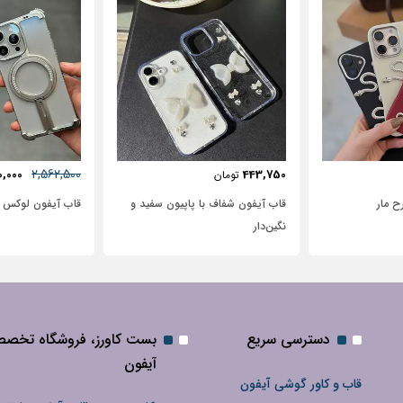
57٪
631,250
2,562,500
72,500
2,950,000
تومان
پاپیون سفید و
قاب آیفون لوکس بامپر OATSBASF
طرح نیم رخ
دسترسی سریع
بست کاورز، فروشگاه تخص
آیفون
قاب و کاور گوشی آیفون