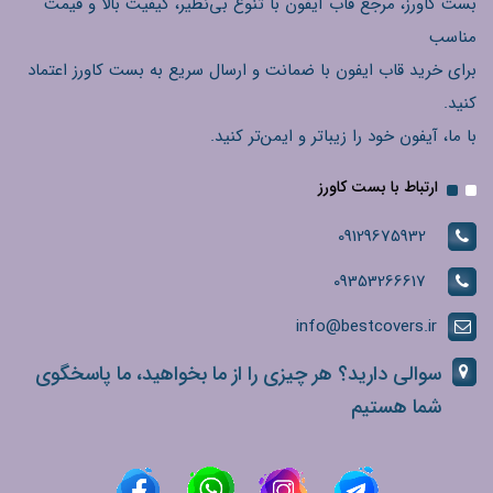
بست کاورز، مرجع قاب آیفون با تنوع بی‌نظیر، کیفیت بالا و قیمت
مناسب
برای خرید قاب ایفون با ضمانت و ارسال سریع به بست کاورز اعتماد
کنید.
با ما، آیفون خود را زیباتر و ایمن‌تر کنید.
ارتباط با بست کاورز
09129675932
09353266617
info@bestcovers.ir
سوالی دارید؟ هر چیزی را از ما بخواهید، ما پاسخگوی
شما هستیم