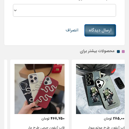
ارسال دیدگاه
انصراف
محصولات بیشتر برای
443,750
468,750
تومان
تومان
قاب آیفون چرمی طرح مار
قاب آیفون شفاف با پاپیون سفید و