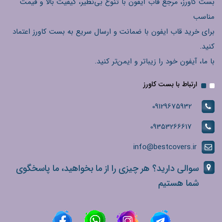
بست کاورز، مرجع قاب آیفون با تنوع بی‌نظیر، کیفیت بالا و قیمت
مناسب
برای خرید قاب ایفون با ضمانت و ارسال سریع به بست کاورز اعتماد
کنید.
با ما، آیفون خود را زیباتر و ایمن‌تر کنید.
ارتباط با بست کاورز
09129675932
09353266617
info@bestcovers.ir
سوالی دارید؟ هر چیزی را از ما بخواهید، ما پاسخگوی
شما هستیم