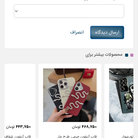
ارسال دیدگاه
انصراف
محصولات بیشتر برای
443,750
468,750
تومان
تومان
قاب آیفون چرمی طرح مار
قاب آیفون شفاف با پاپیون سفید و