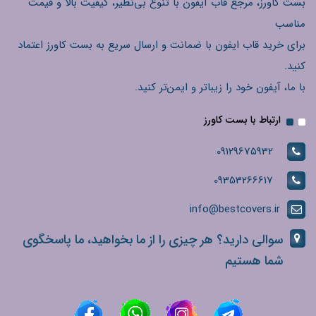
بست کاورز، مرجع قاب آیفون با تنوع بی‌نظیر، کیفیت بالا و قیمت
مناسب
برای خرید قاب ایفون با ضمانت و ارسال سریع به بست کاورز اعتماد
کنید.
با ما، آیفون خود را زیباتر و ایمن‌تر کنید.
ارتباط با بست کاورز
09129675932
09353266617
info@bestcovers.ir
سوالی دارید؟ هر چیزی را از ما بخواهید، ما پاسخگوی
شما هستیم