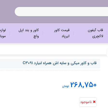
قاب آیفون
قیمت کاور
کاور و بند اپل
لواز
لاکچری
ایرپاد
واچ
موبا
قاب و کاور میکی و سایه اش همراه لنیارد C3091
268,750
تومان
ناموجود