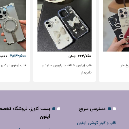
57٪
631,250
2,562,500
72,500
2,950,000
تومان
 پاپیون سفید و
قاب آیفون لوکس بامپر OATSBASF
طرح نیم رخ
دسترسی سریع
بست کاورز، فروشگاه تخص
آیفون
قاب و کاور گوشی آیفون