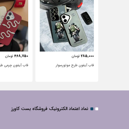
443,750
468,750
تومان
تومان
‌سوار
قاب آیفون چرمی طرح مار
قاب آیفون شفاف با
نگین‌دار
نماد اعتماد الکترونیک فروشگاه بست کاورز