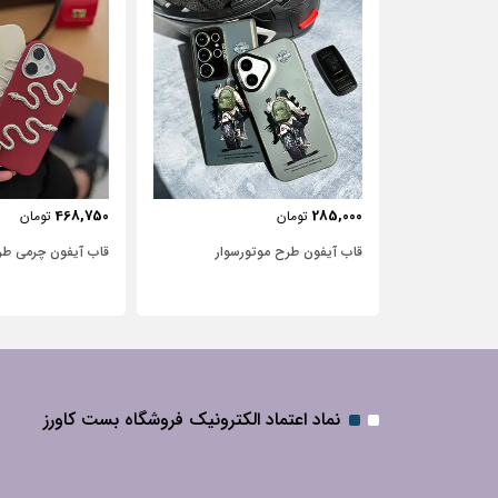
443,750
468,750
تومان
تومان
‌سوار
قاب آیفون چرمی طرح مار
قاب آیفون شفاف با
نگین‌دار
نماد اعتماد الکترونیک فروشگاه بست کاورز