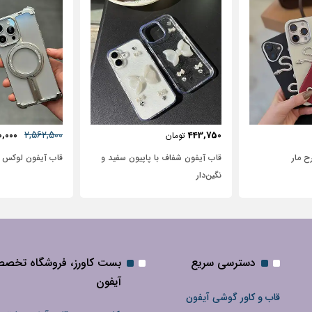
57٪
631,250
2,562,500
72,500
2,950,000
تومان
 پاپیون سفید و
قاب آیفون لوکس بامپر OATSBASF
طرح نیم رخ
دسترسی سریع
بست کاورز، فروشگاه تخص
آیفون
قاب و کاور گوشی آیفون