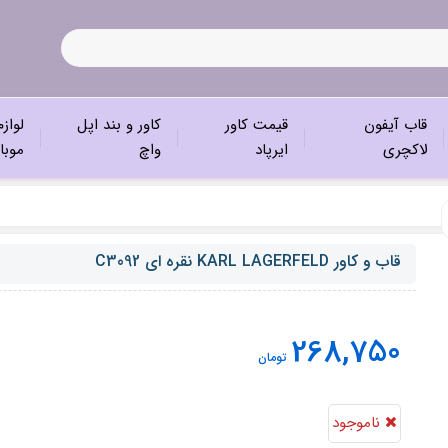
قاب آیفون
قیمت کاور
کاور و بند اپل
لواز
لاکچری
ایرپاد
واچ
موبا
قاب و کاور KARL LAGERFELD نقره ای C3092
268,750
تومان
ناموجود