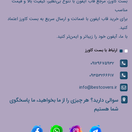
بست کاورز، مرجع قاب آیفون با تنوع بی‌نظیر، کیفیت بالا و قیمت
مناسب
برای خرید قاب ایفون با ضمانت و ارسال سریع به بست کاورز اعتماد
کنید.
با ما، آیفون خود را زیباتر و ایمن‌تر کنید.
ارتباط با بست کاورز
09129675932
09353266617
info@bestcovers.ir
سوالی دارید؟ هر چیزی را از ما بخواهید، ما پاسخگوی
شما هستیم