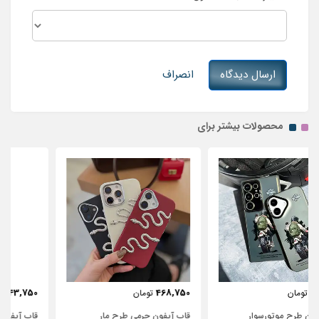
ارسال دیدگاه
انصراف
محصولات بیشتر برای
443,750
468,750
تومان
تومان
قاب آیفون چرمی طرح مار
قاب آیفون شفاف با پاپیون سفید و