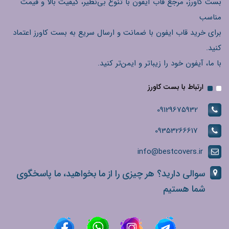
بست کاورز، مرجع قاب آیفون با تنوع بی‌نظیر، کیفیت بالا و قیمت
مناسب
برای خرید قاب ایفون با ضمانت و ارسال سریع به بست کاورز اعتماد
کنید.
با ما، آیفون خود را زیباتر و ایمن‌تر کنید.
ارتباط با بست کاورز
09129675932
09353266617
info@bestcovers.ir
سوالی دارید؟ هر چیزی را از ما بخواهید، ما پاسخگوی
شما هستیم