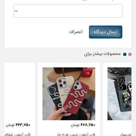
ارسال دیدگاه
انصراف
محصولات بیشتر برای
443,750
468,750
تومان
تومان
قاب آیفون چرمی طرح مار
قاب آیفون شفاف با پاپیون سفید و