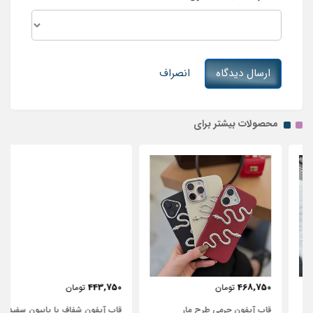
ارسال دیدگاه
انصراف
محصولات بیشتر برای
443,750
468,750
تومان
تومان
قاب آیفون چرمی طرح مار
قاب آیفون شفاف با پاپیون سفید و