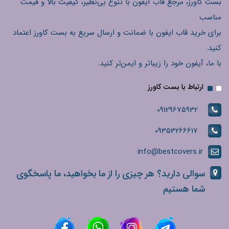
بست کاورز، مرجع قاب آیفون با تنوع بی‌نظیر، کیفیت بالا و قیمت
مناسب
برای خرید قاب ایفون با ضمانت و ارسال سریع به بست کاورز اعتماد
کنید.
با ما، آیفون خود را زیباتر و ایمن‌تر کنید.
ارتباط با بست کاورز
09129675932
09353266617
info@bestcovers.ir
سوالی دارید؟ هر چیزی را از ما بخواهید، ما پاسخگوی
شما هستیم