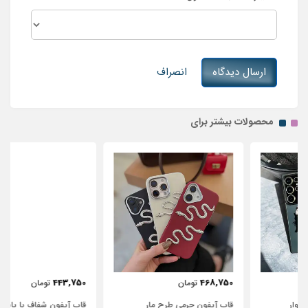
ارسال دیدگاه
انصراف
محصولات بیشتر برای
443,750
468,750
تومان
تومان
قاب آیفون چرمی طرح مار
قاب آیفون شفاف با پاپیون سفید و