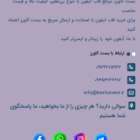
بست کاورز، مرجع قاب آیفون با تنوع بی‌نظیر، کیفیت بالا و قیمت
مناسب
برای خرید قاب ایفون با ضمانت و ارسال سریع به بست کاورز اعتماد
کنید.
با ما، آیفون خود را زیباتر و ایمن‌تر کنید.
ارتباط با بست کاورز
09129675932
09353266617
info@bestcovers.ir
سوالی دارید؟ هر چیزی را از ما بخواهید، ما پاسخگوی
شما هستیم