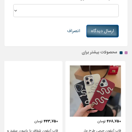
ارسال دیدگاه
انصراف
محصولات بیشتر برای
443,750
468,750
تومان
تومان
قاب آیفون چرمی طرح مار
قاب آیفون شفاف با پاپیون سفید و