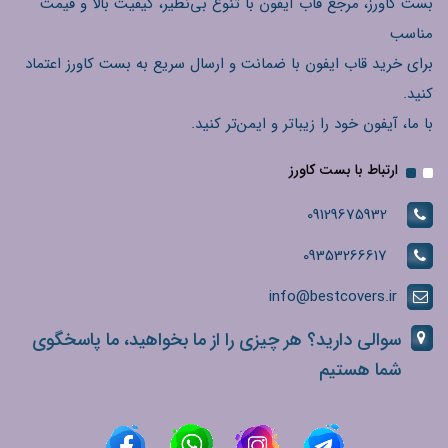
بست کاورز، مرجع قاب آیفون با تنوع بی‌نظیر، کیفیت بالا و قیمت
مناسب
برای خرید قاب ایفون با ضمانت و ارسال سریع به بست کاورز اعتماد
کنید.
با ما، آیفون خود را زیباتر و ایمن‌تر کنید.
ارتباط با بست کاورز
09129675932
09353266617
info@bestcovers.ir
سوالی دارید؟ هر چیزی را از ما بخواهید، ما پاسخگوی
شما هستیم