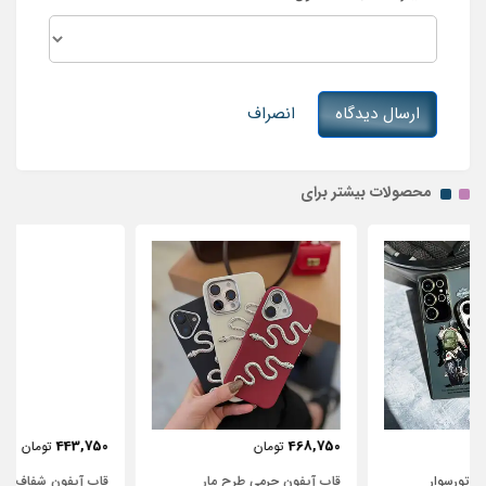
ارسال دیدگاه
انصراف
محصولات بیشتر برای
443,750
468,750
تومان
تومان
قاب آیفون چرمی طرح مار
قاب آیفون شفاف با پاپیون سفید و