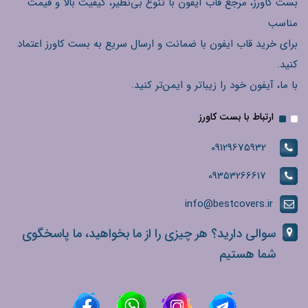
بست کاورز، مرجع قاب آیفون با تنوع بی‌نظیر، کیفیت بالا و قیمت
مناسب
برای خرید قاب ایفون با ضمانت و ارسال سریع به بست کاورز اعتماد
کنید.
با ما، آیفون خود را زیباتر و ایمن‌تر کنید.
ارتباط با بست کاورز
09129675932
09353266617
info@bestcovers.ir
سوالی دارید؟ هر چیزی را از ما بخواهید، ما پاسخگوی
شما هستیم