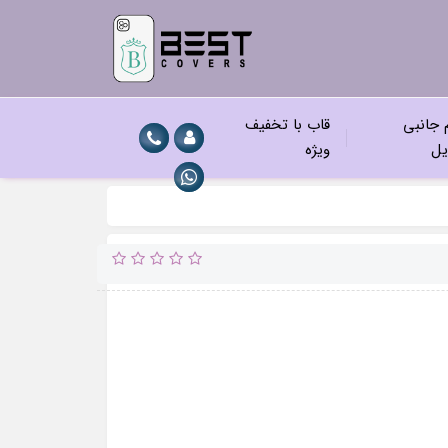
م جانبی
قاب با تخفیف
یل
ویژه