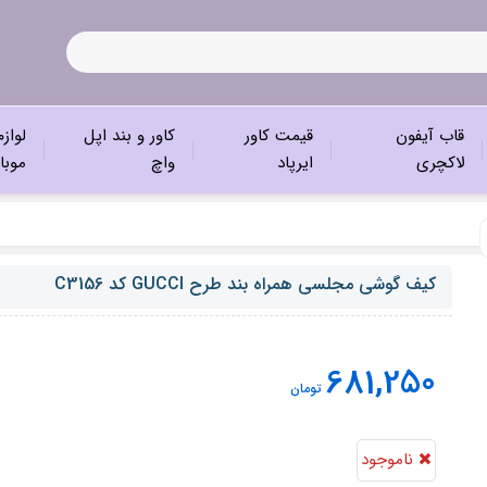
قاب آیفون
قیمت کاور
کاور و بند اپل
لواز
لاکچری
ایرپاد
واچ
موبا
کیف گوشی مجلسی همراه بند طرح GUCCI کد C3156
681,250
تومان
ناموجود