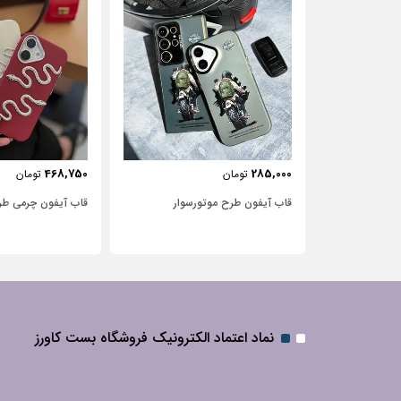
443,750
468,750
تومان
تومان
سوار
قاب آیفون چرمی طرح مار
قاب آیفون شفاف با 
نگین‌دار
نماد اعتماد الکترونیک فروشگاه بست کاورز