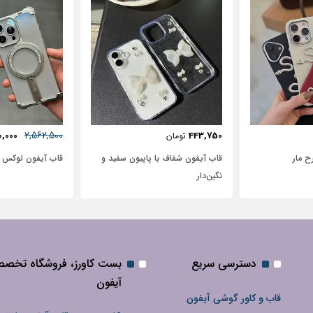
57٪
631,250
2,562,500
72,500
2,950,000
تومان
پاپیون سفید و
قاب آیفون لوکس بامپر OATSBASF
طرح نیم رخ
دسترسی سریع
بست کاورز، فروشگاه تخص
آیفون
قاب و کاور گوشی آیفون