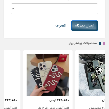
ارسال دیدگاه
انصراف
محصولات بیشتر برای
443,750
468,750
تومان
تومان
قاب آیفون چرمی طرح مار
قاب آیفون شفاف با پاپیون سفید و