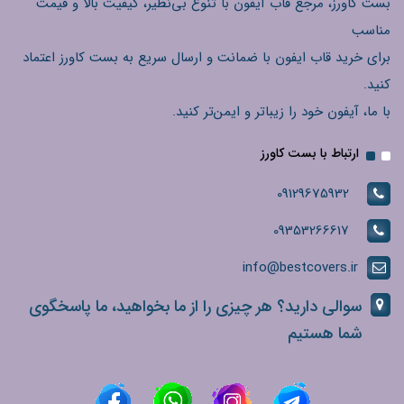
بست کاورز، مرجع قاب آیفون با تنوع بی‌نظیر، کیفیت بالا و قیمت
مناسب
برای خرید قاب ایفون با ضمانت و ارسال سریع به بست کاورز اعتماد
کنید.
با ما، آیفون خود را زیباتر و ایمن‌تر کنید.
ارتباط با بست کاورز
09129675932
09353266617
info@bestcovers.ir
سوالی دارید؟ هر چیزی را از ما بخواهید، ما پاسخگوی
شما هستیم