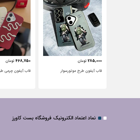
443,750
468,750
تومان
تومان
‌سوار
قاب آیفون چرمی طرح مار
قاب آیفون شفاف با
نگین‌دار
نماد اعتماد الکترونیک فروشگاه بست کاورز