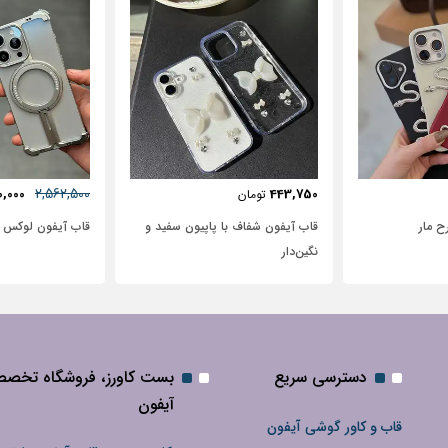
57٪
631,250
2,562,500
72,500
2,950,000
تومان
 پاپیون سفید و
قاب آیفون لوکس بامپر OATSBASF
طرح نیم رخ
دسترسی سریع
بست کاورز، فروشگاه تخص
آیفون
قاب و کاور گوشی آیفون