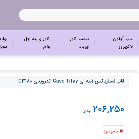
قاب آیفون
قیمت کاور
کاور و بند اپل
لواز
لاکچری
ایرپاد
واچ
موبا
قاب استارباکس آینه ای Case Tifay اندرویدی C3180
206,250
تومان
ناموجود