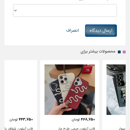
ارسال دیدگاه
انصراف
محصولات بیشتر برای
443,750
468,750
تومان
تومان
قاب آیفون چرمی طرح مار
قاب آیفون شفاف با پاپیون سفید و