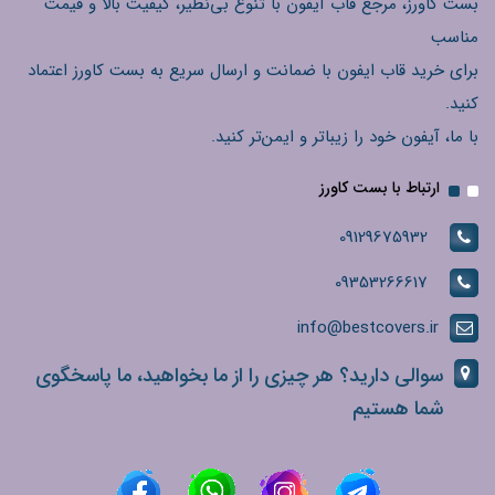
بست کاورز، مرجع قاب آیفون با تنوع بی‌نظیر، کیفیت بالا و قیمت
مناسب
برای خرید قاب ایفون با ضمانت و ارسال سریع به بست کاورز اعتماد
کنید.
با ما، آیفون خود را زیباتر و ایمن‌تر کنید.
ارتباط با بست کاورز
09129675932
09353266617
info@bestcovers.ir
سوالی دارید؟ هر چیزی را از ما بخواهید، ما پاسخگوی
شما هستیم