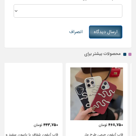
ارسال دیدگاه
انصراف
محصولات بیشتر برای
443,750
468,750
تومان
تومان
قاب آیفون چرمی طرح مار
قاب آیفون شفاف با پاپیون سفید و