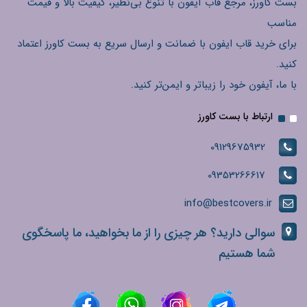
بست کاورز، مرجع قاب آیفون با تنوع بی‌نظیر، کیفیت بالا و قیمت
مناسب
برای خرید قاب ایفون با ضمانت و ارسال سریع به بست کاورز اعتماد
کنید.
با ما، آیفون خود را زیباتر و ایمن‌تر کنید.
ارتباط با بست کاورز
09129675932
09353266617
info@bestcovers.ir
سوالی دارید؟ هر چیزی را از ما بخواهید، ما پاسخگوی
شما هستیم