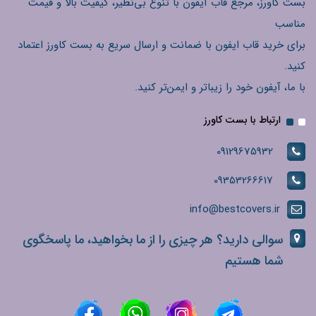
بست کاورز، مرجع قاب آیفون با تنوع بی‌نظیر، کیفیت بالا و قیمت
مناسب
برای خرید قاب ایفون با ضمانت و ارسال سریع به بست کاورز اعتماد
کنید.
با ما، آیفون خود را زیباتر و ایمن‌تر کنید.
ارتباط با بست کاورز
09129675932
09353266617
info@bestcovers.ir
سوالی دارید؟ هر چیزی را از ما بخواهید، ما پاسخگوی
شما هستیم