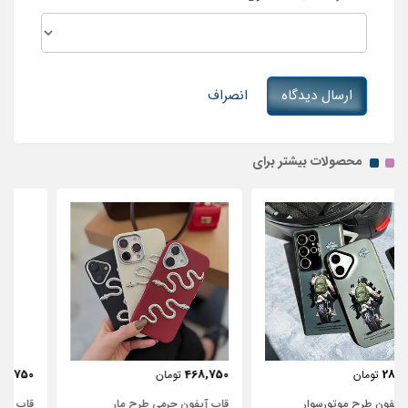
ارسال دیدگاه
انصراف
محصولات بیشتر برای
443,750
468,750
تومان
تومان
قاب آیفون چرمی طرح مار
قاب آیفون شفاف با پاپیون سفید و