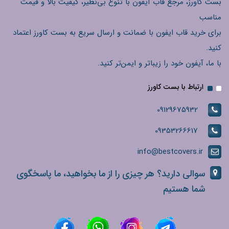
بست کاورز، مرجع قاب آیفون با تنوع بی‌نظیر، کیفیت بالا و قیمت
مناسب
برای خرید قاب ایفون با ضمانت و ارسال سریع به بست کاورز اعتماد
کنید.
با ما، آیفون خود را زیباتر و ایمن‌تر کنید.
ارتباط با بست کاورز
09129675932
09353266617
info@bestcovers.ir
سوالی دارید؟ هر چیزی را از ما بخواهید، ما پاسخگوی
شما هستیم