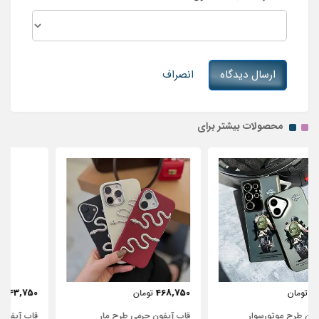
ارسال دیدگاه
انصراف
محصولات بیشتر برای
443,750
468,750
تومان
تومان
قاب آیفون چرمی طرح مار
قاب آیفون شفاف با پاپیون سفید و