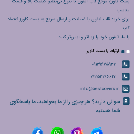
بست کاورز، مرجع قاب آیفون با تنوع بی‌نظیر، کیفیت بالا و قیمت
مناسب
برای خرید قاب ایفون با ضمانت و ارسال سریع به بست کاورز اعتماد
کنید.
با ما، آیفون خود را زیباتر و ایمن‌تر کنید.
ارتباط با بست کاورز
09129675932
09353266617
info@bestcovers.ir
سوالی دارید؟ هر چیزی را از ما بخواهید، ما پاسخگوی
شما هستیم