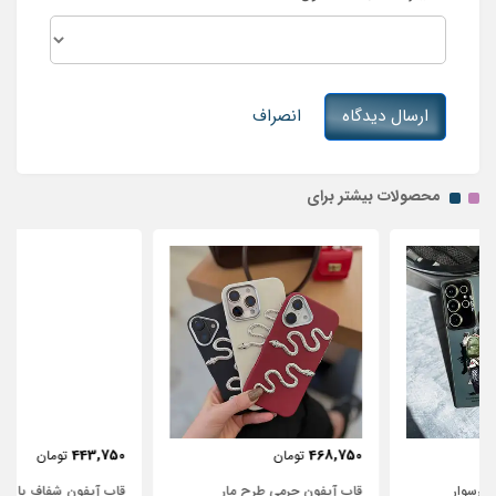
ارسال دیدگاه
انصراف
محصولات بیشتر برای
443,750
468,750
تومان
تومان
قاب آیفون چرمی طرح مار
قاب آیفون شفاف با پاپیون سفید و