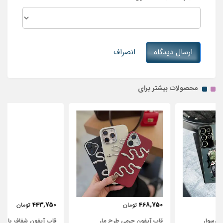
ارسال دیدگاه
انصراف
محصولات بیشتر برای
443,750
468,750
تومان
تومان
قاب آیفون چرمی طرح مار
قاب آیفون شفاف با پاپیون سفید و