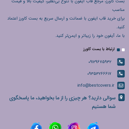
بست کاورز، مرجع قاب آیفون با تنوع بی‌نظیر، کیفیت بالا و قیمت
مناسب
برای خرید قاب ایفون با ضمانت و ارسال سریع به بست کاورز اعتماد
کنید.
با ما، آیفون خود را زیباتر و ایمن‌تر کنید.
ارتباط با بست کاورز
09129675932
09353266617
info@bestcovers.ir
سوالی دارید؟ هر چیزی را از ما بخواهید، ما پاسخگوی
شما هستیم