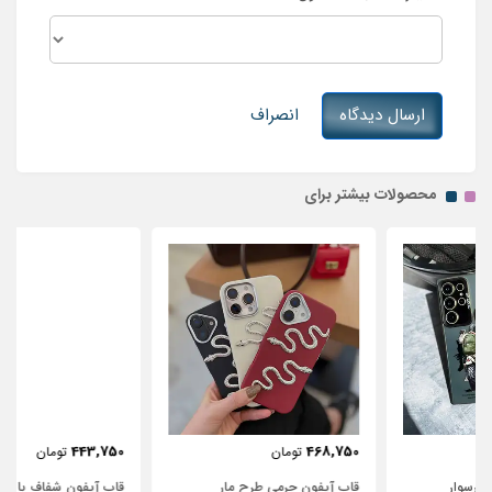
ارسال دیدگاه
انصراف
محصولات بیشتر برای
443,750
468,750
تومان
تومان
قاب آیفون چرمی طرح مار
قاب آیفون شفاف با پاپیون سفید و