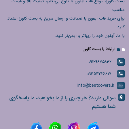
بست کاورز، مرجع قاب آیفون با تنوع بی‌نظیر، کیفیت بالا و قیمت
مناسب
برای خرید قاب ایفون با ضمانت و ارسال سریع به بست کاورز اعتماد
کنید.
با ما، آیفون خود را زیباتر و ایمن‌تر کنید.
ارتباط با بست کاورز
09129675932
09353266617
info@bestcovers.ir
سوالی دارید؟ هر چیزی را از ما بخواهید، ما پاسخگوی
شما هستیم