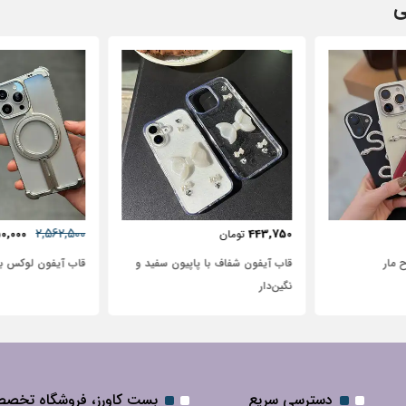
ی
57٪
631,250
2,562,500
72,500
2,950,000
تومان
پاپیون سفید و
قاب آیفون لوکس بامپر OATSBASF
طرح نیم رخ
دسترسی سریع
بست کاورز، فروشگاه تخص