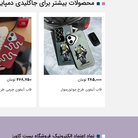
محصولات بیشتر برای جاکلیدی دمپای
443,750
468,750
تومان
تومان
سوار
قاب آیفون چرمی طرح مار
قاب آیفون شفاف با 
نگین‌دار
نماد اعتماد الکترونیک فروشگاه بست کاورز