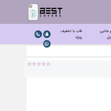
م جانبی
قاب با تخفیف
یل
ویژه