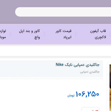
قاب آیفون
قیمت کاور
کاور و بند اپل
لواز
لاکچری
ایرپاد
واچ
موبا
جاکلیدی دمپایی نایک Nike
جاکلیدی دمپایی
106,250
تومان