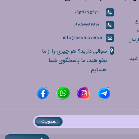
09129675932
ع
09353266617
info@bestcovers.ir
ارسال
سوالی دارید؟ هر چیزی را از ما
کنید.
بخواهید، ما پاسخگوی شما
هستیم
عضویت