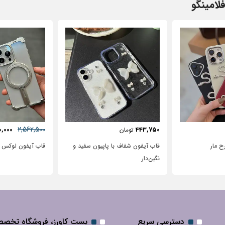
لامینگو
57٪
631,250
2,562,500
72,500
2,950,000
تومان
پاپیون سفید و
قاب آیفون لوکس بامپر OATSBASF
طرح نیم رخ
دسترسی سریع
بست کاورز، فروشگاه تخص