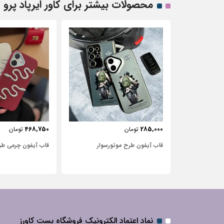
محصولات بیشتر برای کاور ایرپاد پرو ف
443,750
468,750
تومان
تومان
سوار
قاب آیفون چرمی طرح مار
قاب آیفون شفاف با 
نگین‌دار
نماد اعتماد الکترونیک فروشگاه بست کاورز