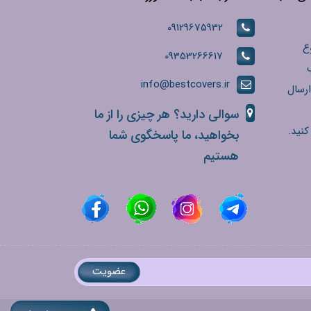
09129675932
ع
09353266617
info@bestcovers.ir
ارسال
سوالی دارید؟ هر چیزی را از ما
کنید.
بخواهید، ما پاسخگوی شما
هستیم
عضویت