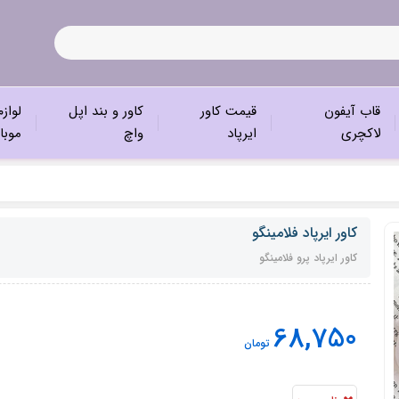
قاب آیفون
قیمت کاور
کاور و بند اپل
لواز
لاکچری
ایرپاد
واچ
موبا
کاور ایرپاد فلامینگو
کاور ایرپاد پرو فلامینگو
68,750
تومان