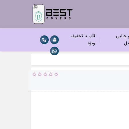
م جانبی
قاب با تخفیف
یل
ویژه