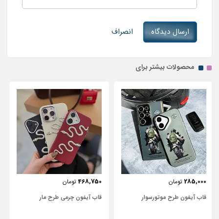
ارسال دیدگاه
انصراف
محصولات بیشتر برای
443,750
468,750
تومان
تومان
قاب آیفون چرمی طرح مار
قاب آیفون شفاف با پاپیون سفید و
نگین‌دار