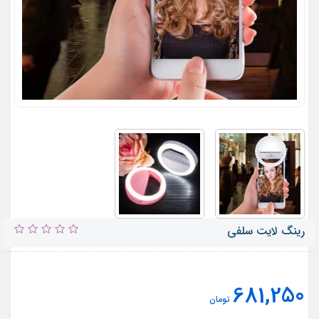
رینگ لایت سلفی
681,250
تومان