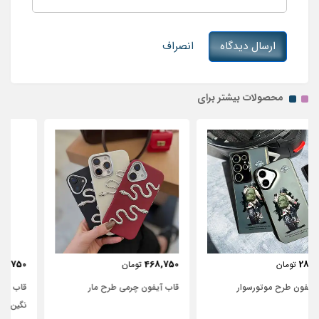
ارسال دیدگاه
انصراف
محصولات بیشتر برای
443,750
468,750
تومان
تومان
قاب آیفون چرمی طرح مار
قاب آیفون شفاف با پاپیون سفید و
نگین‌دار