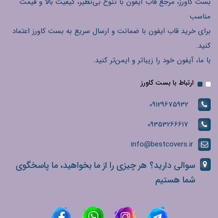
بست کاورز، مرجع قاب آیفون با تنوع بی‌نظیر، کیفیت بالا و قیمت
مناسب
برای خرید قاب ایفون با ضمانت و ارسال سریع به بست کاورز اعتماد
کنید.
با ما، آیفون خود را زیباتر و ایمن‌تر کنید.
ارتباط با بست کاورز
09129675932
09353266617
info@bestcovers.ir
سوالی دارید؟ هر چیزی را از ما بخواهید، ما پاسخگوی
شما هستیم