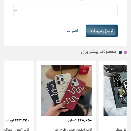
ارسال دیدگاه
انصراف
محصولات بیشتر برای
443,750
468,750
تومان
تومان
قاب آیفون چرمی طرح مار
قاب آیفون شفاف با پاپیون سفید و