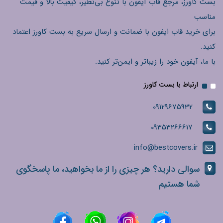
بست کاورز، مرجع قاب آیفون با تنوع بی‌نظیر، کیفیت بالا و قیمت
مناسب
برای خرید قاب ایفون با ضمانت و ارسال سریع به بست کاورز اعتماد
کنید.
با ما، آیفون خود را زیباتر و ایمن‌تر کنید.
ارتباط با بست کاورز
09129675932
09353266617
info@bestcovers.ir
سوالی دارید؟ هر چیزی را از ما بخواهید، ما پاسخگوی
شما هستیم