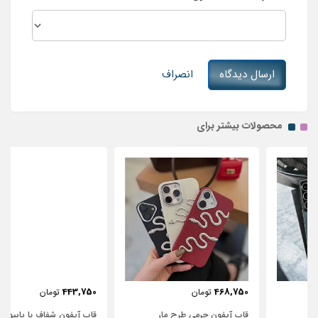
ارسال دیدگاه
انصراف
محصولات بیشتر برای
443,750
468,750
تومان
تومان
قاب آیفون چرمی طرح مار
قاب آیفون شفاف با پاپیون سفید و