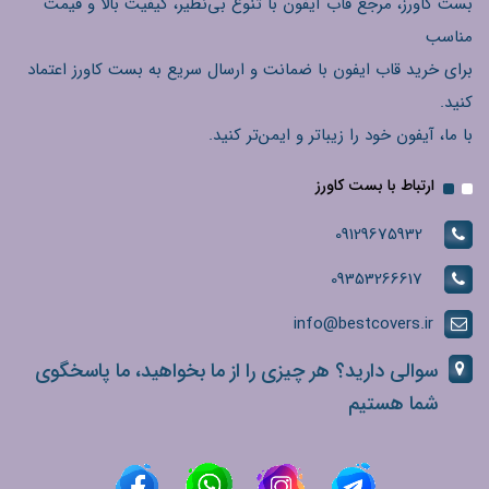
بست کاورز، مرجع قاب آیفون با تنوع بی‌نظیر، کیفیت بالا و قیمت
مناسب
برای خرید قاب ایفون با ضمانت و ارسال سریع به بست کاورز اعتماد
کنید.
با ما، آیفون خود را زیباتر و ایمن‌تر کنید.
ارتباط با بست کاورز
09129675932
09353266617
info@bestcovers.ir
سوالی دارید؟ هر چیزی را از ما بخواهید، ما پاسخگوی
شما هستیم