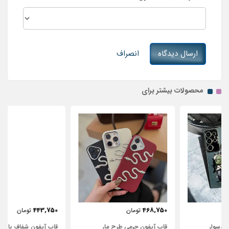
ارسال دیدگاه
انصراف
محصولات بیشتر برای
443,750
468,750
تومان
تومان
قاب آیفون چرمی طرح مار
قاب آیفون شفاف با پاپیون سفید و