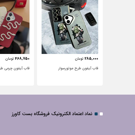
443,750
468,750
تومان
تومان
‌سوار
قاب آیفون چرمی طرح مار
قاب آیفون شفاف با
نگین‌دار
نماد اعتماد الکترونیک فروشگاه بست کاورز