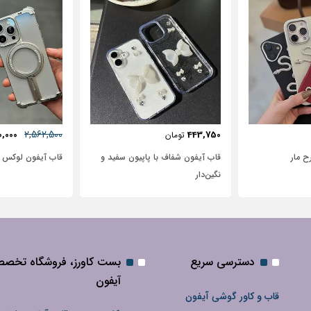
57٪
631,250
2,562,500
72,500
2,950,000
تومان
 پاپیون سفید و
قاب آیفون لوکس بامپر OATSBASF
طرح نیم رخ
دسترسی سریع
بست کاورز، فروشگاه تخص
آیفون
قاب و کاور گوشی آیفون