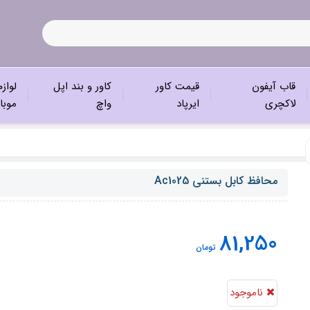
قاب آیفون
قیمت کاور
کاور و بند اپل
لواز
لاکچری
ایرپاد
واچ
موبا
محافظ کابل بستنی Ac1025
81,250
تومان
ناموجود