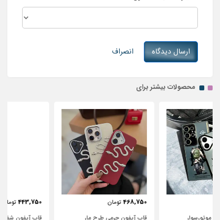
ارسال دیدگاه
انصراف
محصولات بیشتر برای
443,750
468,750
تومان
تومان
قاب آیفون چرمی طرح مار
قاب آیفون شفاف با پاپیون سفید و