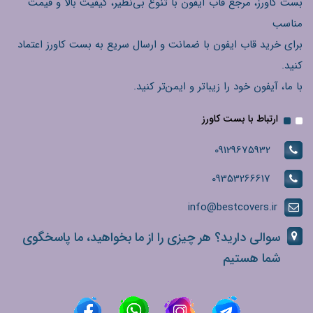
بست کاورز، مرجع قاب آیفون با تنوع بی‌نظیر، کیفیت بالا و قیمت
مناسب
برای خرید قاب ایفون با ضمانت و ارسال سریع به بست کاورز اعتماد
کنید.
با ما، آیفون خود را زیباتر و ایمن‌تر کنید.
ارتباط با بست کاورز
09129675932
09353266617
info@bestcovers.ir
سوالی دارید؟ هر چیزی را از ما بخواهید، ما پاسخگوی
شما هستیم