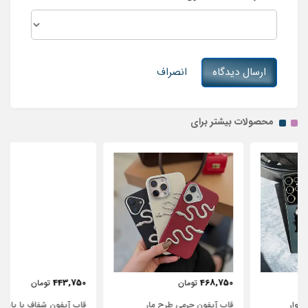
ارسال دیدگاه
انصراف
محصولات بیشتر برای
443,750
468,750
تومان
تومان
قاب آیفون چرمی طرح مار
قاب آیفون شفاف با پاپیون سفید و