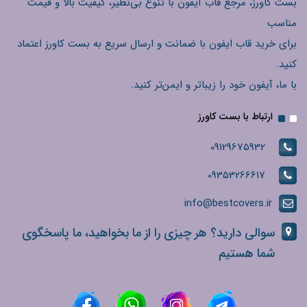
بست کاورز، مرجع قاب آیفون با تنوع بی‌نظیر، کیفیت بالا و قیمت
مناسب
برای خرید قاب ایفون با ضمانت و ارسال سریع به بست کاورز اعتماد
کنید.
با ما، آیفون خود را زیباتر و ایمن‌تر کنید.
ارتباط با بست کاورز
09129675932
09353266617
info@bestcovers.ir
سوالی دارید؟ هر چیزی را از ما بخواهید، ما پاسخگوی
شما هستیم