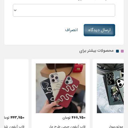
ارسال دیدگاه
انصراف
محصولات بیشتر برای
443,750
468,750
تومان
تومان
قاب آیفون چرمی طرح مار
قاب آیفون شفاف با پاپیون سفید و