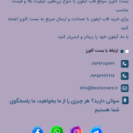
بست کاورز، مرجع قاب آیفون با تنوع بی‌نظیر، کیفیت بالا و قیمت
مناسب
برای خرید قاب ایفون با ضمانت و ارسال سریع به بست کاورز اعتماد
کنید.
با ما، آیفون خود را زیباتر و ایمن‌تر کنید.
ارتباط با بست کاورز
09129675932
09353266617
info@bestcovers.ir
سوالی دارید؟ هر چیزی را از ما بخواهید، ما پاسخگوی
شما هستیم